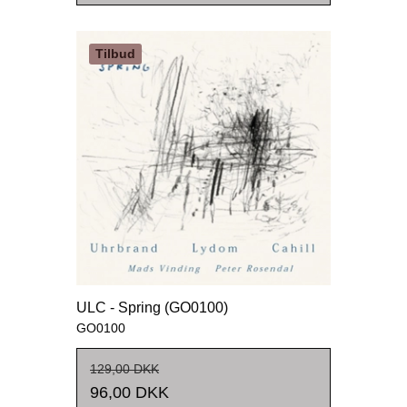
Tilbud
ULC - Spring (GO0100)
GO0100
129,00 DKK
96,00 DKK