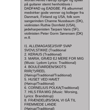
på guitarer stemt henholdsvis i
DADF#AD og EADGBE. På albummet
medvirker gode venner og kolleger fra
Danmark, Finland og USA, folk som
sangerinden Channe Nussbaum (DK),
violinisten Ruthie Dornfeld (USA),
jødeharpenisten Tarpani Varis (SF),
violinisten Peter Gorm Sørensen (DK)
m.fl.
I1. ALLEMAGASEJ/SVIP SVAP
SVOVLSTIKKE (Traditional
2. KERAUS (Traditional)
3. MARIA, GRÆD EJ MERE FOR MIG
(Music: Lydom Lyrics: Traditional)
4. BOULEVARDEN/SKOTS
RIIR(?)/REEL
(Høirup/Traditional/Traditional)
5. HUSET VED HAVET
(Høirup/Traditional)
6. CORNELIUS POLKA(Traditional)
7. HILS FRA MIG (Music: Worsing,
Lyrics: Brandstrup)
8. FRÆNDELØS/SKAL VI GÅ TIL
FREMMEDE LANDE
(Høirup/Traditional)