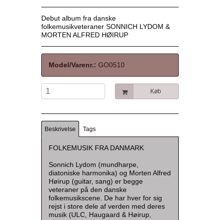
Debut album fra danske
folkemusikveteraner SONNICH LYDOM &
MORTEN ALFRED HØIRUP
Model/Varenr.:
GO0510
Køb
Beskrivelse
Tags
FOLKEMUSIK FRA DANMARK
Sonnich Lydom (mundharpe,
diatoniske harmonika) og Morten Alfred
Høirup (guitar, sang) er begge
veteraner på den danske
folkemusikscene. De har hver for sig
rejst i store dele af verden med deres
musik (ULC, Haugaard & Høirup,