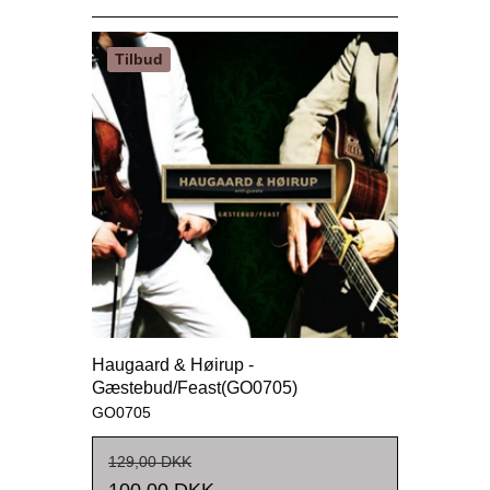
Tilbud
Haugaard & Høirup -
Gæstebud/Feast(GO0705)
GO0705
129,00 DKK
100,00 DKK