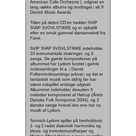
American Cafe Orchesrta ), udgivet en
lang række albums og modtaget i alt 9
Danish Music Awards.
Titlen på debut CD'en hedder SVIP
SVAP SVOVLSTIKKE og er opkaldt
efter en smuk gammel dansemelodi fra
Fanø.
SVIP SVAP SVOVLSTIKKE indeholder
10 instrumentale skæringer, og 3
sange. De gamle kompositioner på
albummet har Lydom fundet i gamle
nodesamlinger bl.a. i Dansk
Folkemindesamlings arkiver, og det er
fantastisk musik som aldrig før har
været indspillet endsige udgivet.
Albummet indeholder desuden 3
melodier komponeret af Høirup (Årets
Danske Folk Komponist 2004), og 3
danske sange hvoraf den ene har ny
musik af Lydom.
Sonnich Lydom spiller på henholdsvis
1- og 2 radet diatonisk harmonika og
blues- og tremolomundharper og
Morten Alfred Høirup synger og spiller