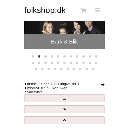
Søg
folkshop.dk
Forside
ck
Bark & Blik
Links
Info
Shop
Blog
Forside
/
Shop
/
GO udgivelser
/
DKK
Lydom&Høirup - Svip Svap
Svovlstikke
Dansk