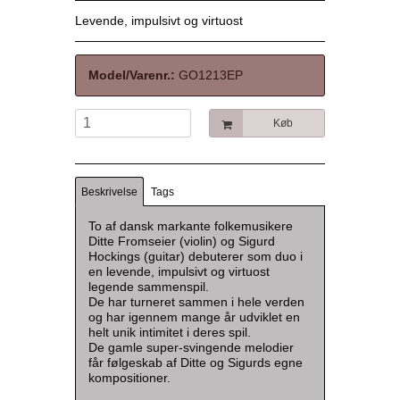
Levende, impulsivt og virtuost
Model/Varenr.:
GO1213EP
Køb
Beskrivelse
Tags
To af dansk markante folkemusikere
Ditte Fromseier (violin) og Sigurd
Hockings (guitar) debuterer som duo i
en levende, impulsivt og virtuost
legende sammenspil.
De har turneret sammen i hele verden
og har igennem mange år udviklet en
helt unik intimitet i deres spil.
De gamle super-svingende melodier
får følgeskab af Ditte og Sigurds egne
kompositioner.