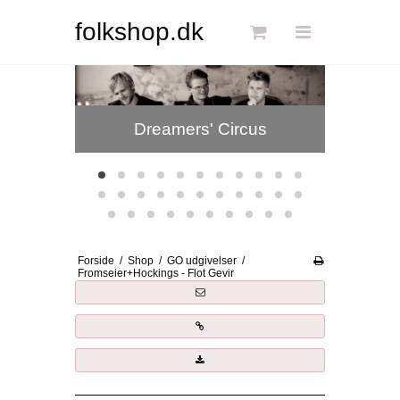
Søg
folkshop.dk
Himla
Forside
Dreamers' Circus
Links
Info
Shop
Blog
Forside
/
Shop
/
GO udgivelser
/
DKK
Fromseier+Hockings - Flot Gevir
Dansk