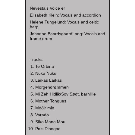
Nevesta’s Voice er
Elisabeth Klein: Vocals and accordion
Helene Tungelund: Vocals and celtic
harp
Johanne BaardsgaardLang: Vocals and
frame drum
Tracks
Te Orbina
Nuku Nuku
Laíkas Laíkas
Morgendrømmen
Mi Zeh Hidlik/Sov Sødt, barnlille
Mother Tongues
Moðir min
Varado
Sìko Mana Mou
Pais Dinogad