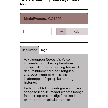
"Årets Album" og "Årets Nye Roots
Navn"
Model/Varenr.:
GO1220
Køb
Beskrivelse
Tags
Vokalgruppen Nevesta's Voice
indsamler, fortolker og fremfører
europæiske folkesange, og har med
debutalbummet Mother Tongues
GO1220, skabt et musikalsk
kludetæppe af sprog, kulturer og
historier.
På tværs af tid og landegrænser giver
sangene indblik i moderskabets mange
facetter, og er samtidigt fortolket ind i
en moderne musikalsk ramme.