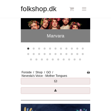
Søg
folkshop.dk
Jensen & Bugge
Forside
Marvara
Links
Info
Shop
Blog
Forside
/
Shop
/
GO
/
DKK
Nevesta's Voice - Mother Tongues
Dansk