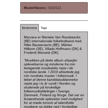
Model/Varenr.:
GO2121
Beskrivelse
Tags
Marvara er Marieke Van Ransbeecks
(BE) internationale folkefestband med
Hilke Bauweraerts (BE), Mårten
Hillbom (SE), Villads Hoffmann (DK) &
Frederik Mensink (DK).
“Musikken på dette album afspejler
oplevelserne og minderne fra min
betagende musikalske rejse i de
nordiske lande. I 2019 afsluttede jeg
min nordiske master i folkemusik. I
løbet af denne kandidatuddannelse
rejste jeg i to år rundt i Norden og
studerede på forskellige
folkemusikafdelinger i Sverige,
Danmark, Finland og Norge. Det var en
livsændrende oplevelse med mulighed
for at møde tonsvis af talentfulde
musikere og dykke ned i forskellige