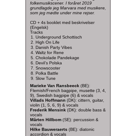
folkemusikscener. I foråret 2019
grundlagde jeg Marvara med musikere,
som jeg mødte under mine rejser.
CD + 4s booklet med beskrivelser
(Engelsk)
Tracks
Underground Schottisch
High On Life
Danish Party Vibes
Waltz for Rene
Chokolade Pandekage
Devil’s Polska
Snowscooter
Polka Battle
Slow Tune
Marieke Van Ransbeeck
(BE):
Flemish/French bagpipe, musette (3, 4,
9), Swedish bagpipe (6) & vocals
Villads Hoffmann
(DK): cittern, guitar,
violin (1, 5, 6, 9) & vocals
Frederik Mensink
(DK): double bass &
vocals
Mårten Hillbom
(SE): percussion &
vocals
Hilke Bauweraerts
(BE): diatonic
accordion & vocals