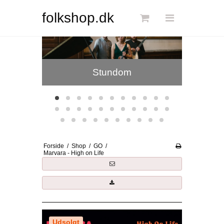
Søg
folkshop.dk
Jensen & Bugge
D
Forside
Stundom
Links
Info
Shop
Blog
Forside
/
Shop
/
GO
/
DKK
Marvara - High on Life
Dansk
Udsolgt