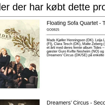
er der har købt dette pr
Floating Sofa Quartet - 
GO0825
Mads Kjøller Henningsen (DK). Leija 
(FI), Clara Tesch (DK), Malte Zeberg (
et årti med deres femte album Tides –
gæster Guro Kvifte Nesheim (NO) og
Dreamers’ Circus (DK/SE) på enkelte 
Dreamers’ Circus - Sec