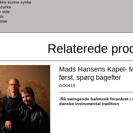
 ikke kunne synke
azurka
e side
ls
isse
Relaterede pro
Mads Hansens Kapel- M
først, spørg bagefter
GO0419
-Rå swingende balmusik forankret i
danske instrumental tradition