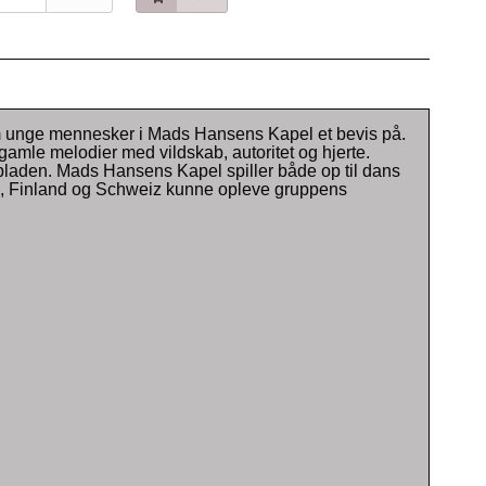
 fem unge mennesker i Mads Hansens Kapel et bevis på.
gamle melodier med vildskab, autoritet og hjerte.
pladen. Mads Hansens Kapel spiller både op til dans
d, Finland og Schweiz kunne opleve gruppens