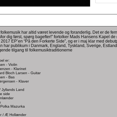
e folkemusik har altid været levende og foranderlig. Det er de
or dig først, spørg bagefter!” fortolker Mads Hansens Kapel de 
2017 EP’en “På den Forkerte Side”, og er i maj klar med debut
an har publikum i Danmark, England, Tyskland, Sverige, Estlan
ende tilgang til folkemusiktraditionerne
pel er:
en - Violin
enzen - Klarinet
rd Bloch Larsen - Guitar
sen - Bas
ørgensen - Klaver
/ Jyllands Land
re side
inlænder
s
 Polka Mazurka
 / Æ Hollænder