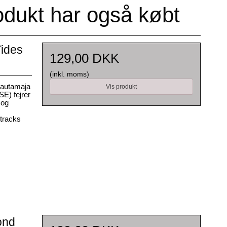
odukt har også købt
Tides
129,00 DKK
(inkl. moms)
Lautamaja
Vis produkt
SE) fejrer
 og
tracks
ond