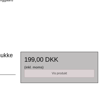
mukke
199,00 DKK
(inkl. moms)
Vis produkt