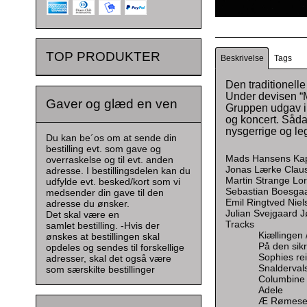
TOP PRODUKTER
Beskrivelse
Tags
Den traditionell
Under devisen “M
Gaver og glæd en ven
Gruppen udgav i 
og koncert. Såd
nysgerrige og leg
Du kan be´os om at sende din
bestilling evt. som gave og
Mads Hansens Ka
overraskelse og til evt. anden
Jonas Lærke Claus
adresse. I bestillingsdelen kan du
Martin Strange Lor
udfylde evt. besked/kort som vi
Sebastian Boesgaa
medsender din gave til den
Emil Ringtved Niel
adresse du ønsker.
Julian Svejgaard J
Det skal være en
Tracks
samlet bestilling. -Hvis der
Kiællingen 
ønskes at bestillingen skal
På den sik
opdeles og sendes til forskellige
Sophies re
adresser, skal det også være
Snalderval
som særskilte bestillinger
Columbine
Adele
Æ Rømeser