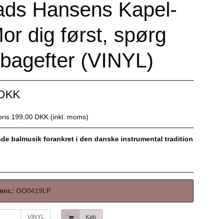
ds Hansens Kapel-
or dig først, spørg
bagefter (VINYL)
 DKK
spris 199,00 DKK
(inkl. moms)
de balmusik forankret i den danske instrumental tradition
enr.:
GO0419LP
VINYL
Køb