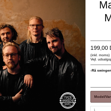
Ma
M
199,00
(inkl. moms)
Vejl. udsalg
-Rå swingen
Model/Var