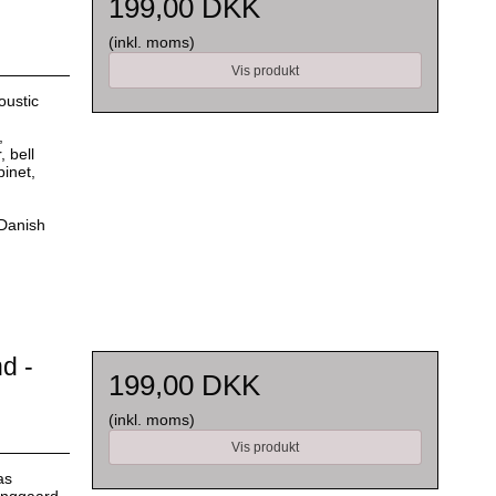
199,00 DKK
(inkl. moms)
Vis produkt
coustic
,
 bell
pinet,
Danish
nd -
199,00 DKK
(inkl. moms)
Vis produkt
as
inggaard