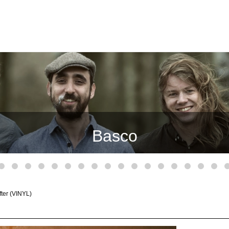
Andreas Tophøj & Rune Barslun
Basco
ter (VINYL)