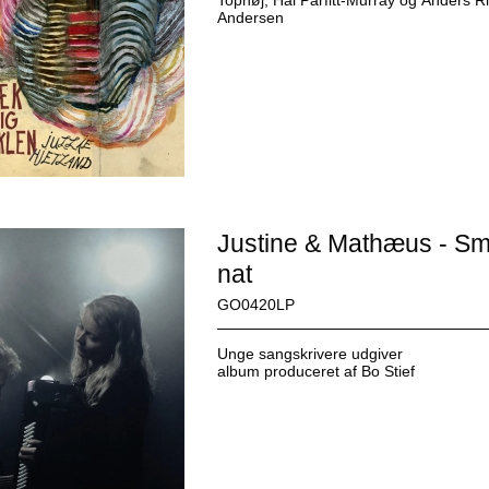
Andersen
Justine & Mathæus - S
nat
GO0420LP
Unge sangskrivere udgiver
album produceret af Bo Stief