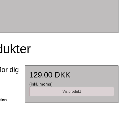
dukter
or dig
129,00 DKK
(inkl. moms)
Vis produkt
 den