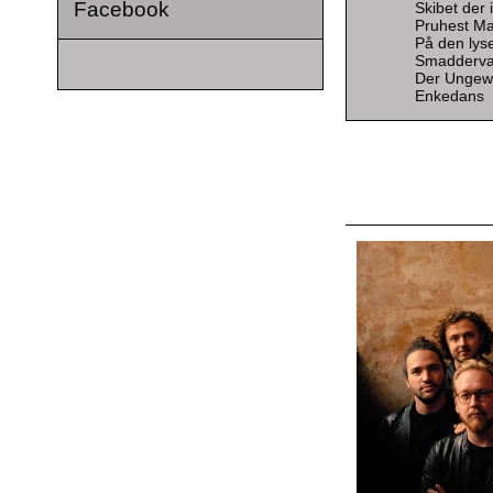
Facebook
Skibet der
Pruhest M
På den lys
Smadderva
Der Ungew
Enkedans