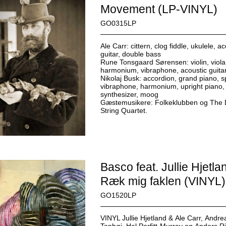
Movement (LP-VINYL)
GO0315LP
Ale Carr: cittern, clog fiddle, ukulele, a
guitar, double bass
Rune Tonsgaard Sørensen: violin, viola
harmonium, vibraphone, acoustic guitar,
Nikolaj Busk: accordion, grand piano, s
vibraphone, harmonium, upright piano,
synthesizer, moog
Gæstemusikere: Folkeklubben og The 
String Quartet.
Basco feat. Jullie Hjetla
Ræk mig faklen (VINYL)
GO1520LP
VINYL Jullie Hjetland &
Ale Carr,
Andre
Tophøj,
Hal Parfitt-Murray og
Anders R