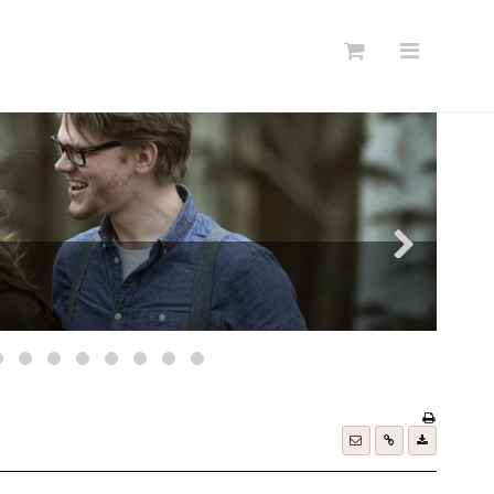
Søg
d
Forside
Links
Info
Shop
Blog
DKK
Dansk