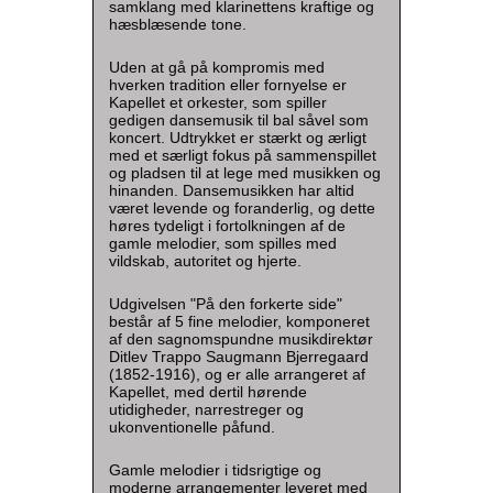
samklang med klarinettens kraftige og
hæsblæsende tone.
Uden at gå på kompromis med
hverken tradition eller fornyelse er
Kapellet et orkester, som spiller
gedigen dansemusik til bal såvel som
koncert. Udtrykket er stærkt og ærligt
med et særligt fokus på sammenspillet
og pladsen til at lege med musikken og
hinanden. Dansemusikken har altid
været levende og foranderlig, og dette
høres tydeligt i fortolkningen af de
gamle melodier, som spilles med
vildskab, autoritet og hjerte.
Udgivelsen "På den forkerte side"
består af 5 fine melodier, komponeret
af den sagnomspundne musikdirektør
Ditlev Trappo Saugmann Bjerregaard
(1852-1916), og er alle arrangeret af
Kapellet, med dertil hørende
utidigheder, narrestreger og
ukonventionelle påfund.
Gamle melodier i tidsrigtige og
moderne arrangementer leveret med