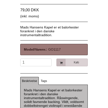
79,00 DKK
(inkl. moms)
Mads Hansens Kapel er et balorkester
forankret i den danske
instrumentaltradition.
Model/Varenr.:
GO1117
Køb
Beskrivelse
Tags
Mads Hansens Kapel er et balorkester
forankret i den danske
instrumentaltradition. Råswingende,
solidt favnende backing. Vildt, voldsomt
dobbeltstrenget violinspil i enestående