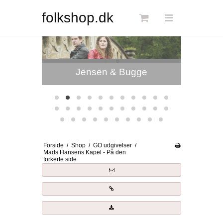
Søg
folkshop.dk
Zenobia
Forside
ge
Links
Info
Shop
Blog
Forside
/
Shop
/
GO udgivelser
/
DKK
Mads Hansens Kapel - På den
forkerte side
Dansk