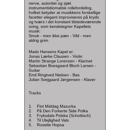
nerve, autoritet og sjæl.
instrumentidiomatisk rollefordeling,
hvilket betyder at musikkens forskellige
facetter elegant improviseres på kryds
og tværs i det konstant tilstedeværende
sving, som kendetegner Kapellets
musik:
Smuk - men ikke pæn - Vild - men
aldrig grim.
Mads Hansens Kapel er:
Jonas Lærke Clausen - Violin
Martin Strange Lorenzen - Klarinet
Sebastian Boesgaard Bloch Larsen -
Guitar
Emil Ringtved Nielsen - Bas
Julian Svejgaard Jørgensen - Klaver
Tracks
1. Flot Middag Mazurka
2. På Den Forkerte Side Polka
3. Fryksdals Polska (Schottisch)
4. Til Ulejlighed Vals
5. Rosette Hopsa