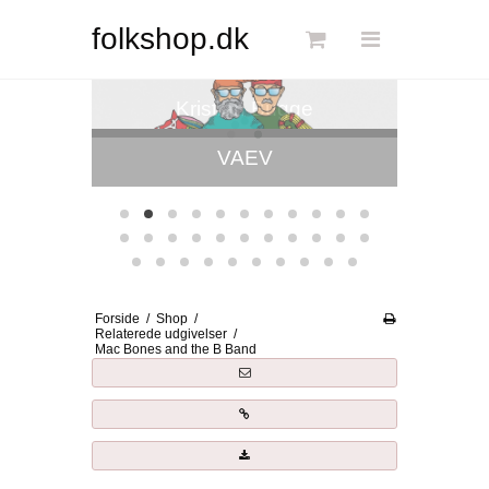
Søg
folkshop.dk
Kristian Bugge
Forside
Links
Info
Shop
Blog
Forside
/
Shop
/
DKK
Relaterede udgivelser
/
Mac Bones and the B Band
Dansk