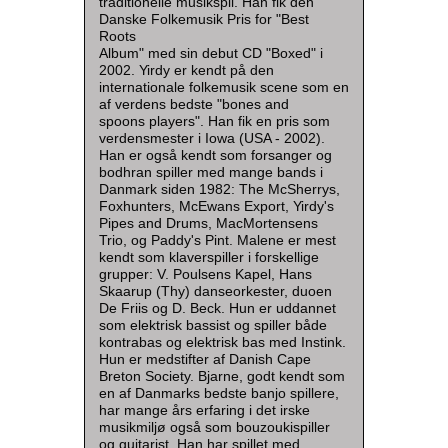
traditionelle musikspil. Han fik den
Danske Folkemusik Pris for "Best
Roots
Album" med sin debut CD "Boxed" i
2002. Yirdy er kendt på den
internationale folkemusik scene som en
af verdens bedste "bones and
spoons players". Han fik en pris som
verdensmester i Iowa (USA - 2002).
Han er også kendt som forsanger og
bodhran spiller med mange bands i
Danmark siden 1982: The McSherrys,
Foxhunters, McEwans Export, Yirdy's
Pipes and Drums, MacMortensens
Trio, og Paddy's Pint. Malene er mest
kendt som klaverspiller i forskellige
grupper: V. Poulsens Kapel, Hans
Skaarup (Thy) danseorkester, duoen
De Friis og D. Beck. Hun er uddannet
som elektrisk bassist og spiller både
kontrabas og elektrisk bas med Instink.
Hun er medstifter af Danish Cape
Breton Society. Bjarne, godt kendt som
en af Danmarks bedste banjo spillere,
har mange års erfaring i det irske
musikmiljø også som bouzoukispiller
og guitarist. Han har spillet med