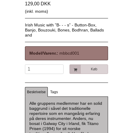
129,00 DKK
(inkl. moms)
Irish Music with ”B- - - s” - Button-Box,
Banjo, Bouzouki, Bones, Bodhran, Ballads
and
Model/Varenr.:
mbbcd001
Køb
Beskrivelse
Tags
Alle gruppens medlemmer har en solid
baggrund i såvel det traditionelle
repertoire som en mangeårig erfaring
på deres instrumenter. Anders, nu
bosat i Galway City i Irland, fik Titano
Prisen (1994) for sit norske