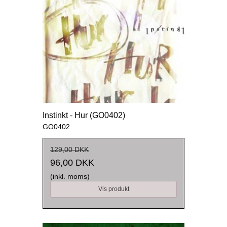
Instinkt - Hur (GO0402)
GO0402
129,00 DKK
96,00 DKK
(inkl. moms)
Vis produkt