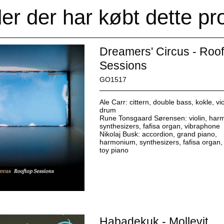
er der har købt dette pr
Dreamers' Circus - Roof
Sessions
GO1517
Ale Carr: cittern, double bass, kokle, vi
drum
Rune Tonsgaard Sørensen: violin, har
synthesizers, fafisa organ, vibraphone
Nikolaj Busk: accordion, grand piano,
harmonium, synthesizers, fafisa organ, 
toy piano
Habadekuk - Mollevit