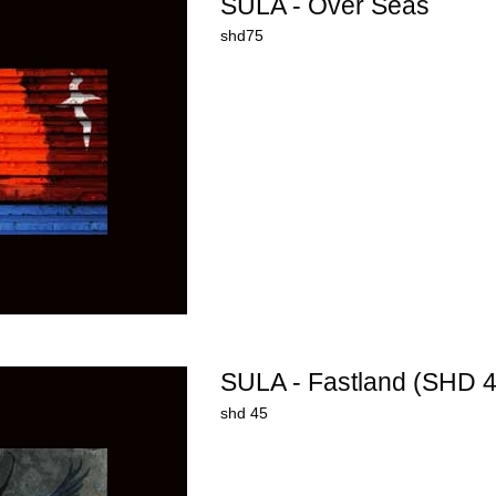
SULA - Over Seas
shd75
SULA - Fastland (SHD 4
shd 45