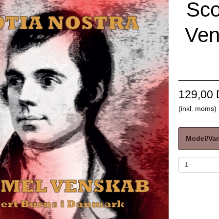
Sco
Ven
129,00
(inkl. moms)
Model/Var