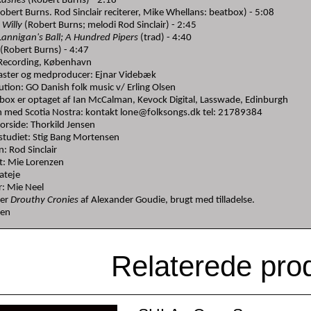
Rashes
(Robert Burns) - 2:18
obert Burns. Rod Sinclair reciterer, Mike Whellans: beatbox) - 5:08
 Willy
(Robert Burns; melodi Rod Sinclair) - 2:45
Lannigan's Ball; A Hundred Pipers
(trad) - 4:40
e
(Robert Burns) - 4:47
 Recording, København
master og medproducer: Ejnar Videbæk
ution: GO Danish folk music v/ Erling Olsen
box er optaget af Ian McCalman, Kevock Digital, Lasswade, Edinburgh
en med Scotia Nostra: kontakt lone@folksongs.dk tel: 21789384
orside: Thorkild Jensen
 studiet: Stig Bang Mortensen
: Rod Sinclair
t: Mie Lorenzen
ateje
er: Mie Neel
 er
Drouthy Cronies
af Alexander Goudie, brugt med tilladelse.
sen
Relaterede pro