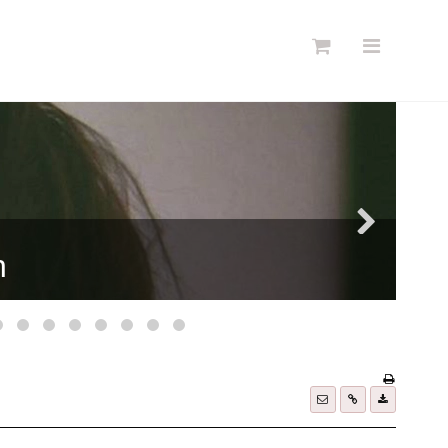
Søg
Forside
Links
Info
Shop
Blog
DKK
Dansk