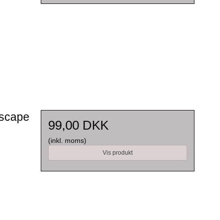
ascape
99,00 DKK
(inkl. moms)
Vis produkt