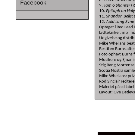
8.
Green Grow the 
Facebook
9.
Tam o Shanter
(R
10.
Epitaph on Holy
11.
Shandon Bells; 
12.
Auld Lang Syn
Optaget i RedHead
Lydtekniker, mix, 
Udgivelse og distrib
Mike Whellans beat
Bestil en Burns aft
Foto ophav: Burns f
Musikere og Ejnar i
Stig Bang Mortensen
Scotia Nostra samle
Mike Whellans: priv
Rod Sinclair reciter
Maleriet på cd label
Layout: Ove Detlev