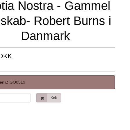
tia Nostra - Gammel
skab- Robert Burns i
Danmark
 DKK
enr.:
GO0519
Køb