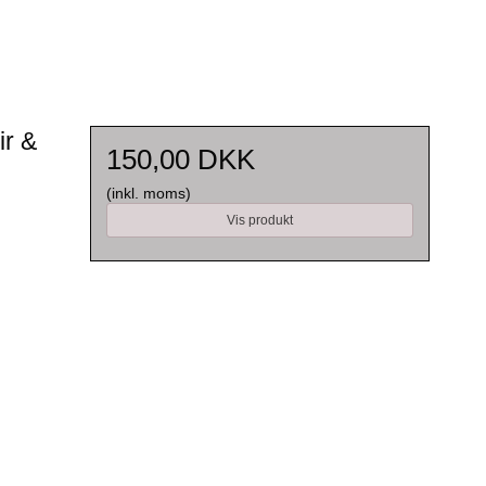
ir &
150,00 DKK
(inkl. moms)
Vis produkt