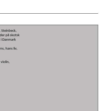
, Steinbeck,
yder på skotsk
n i Danmark
ns, hans liv,
violin,