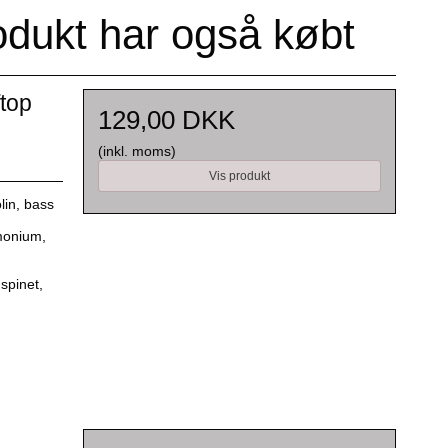
odukt har også købt
top
129,00 DKK
(inkl. moms)
Vis produkt
olin, bass
monium,
spinet,