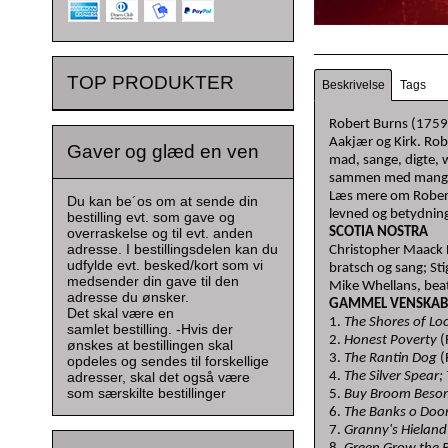
TOP PRODUKTER
Beskrivelse
Tags
Robert Burns (1759-9
Aakjær og Kirk. Rob
Gaver og glæd en ven
mad, sange, digte, 
sammen med mange 
Læs mere om Robert B
Du kan be´os om at sende din
levned og betydnin
bestilling evt. som gave og
overraskelse og til evt. anden
SCOTIA NOSTRA
adresse. I bestillingsdelen kan du
Christopher Maack D
udfylde evt. besked/kort som vi
bratsch og sang; St
medsender din gave til den
Mike Whellans, be
adresse du ønsker.
GAMMEL VENSKA
Det skal være en
1.
The Shores of Lo
samlet bestilling. -Hvis der
2.
Honest Poverty
(
ønskes at bestillingen skal
3.
The Rantin Dog
(
opdeles og sendes til forskellige
adresser, skal det også være
4.
The Silver Spear;
som særskilte bestillinger
5.
Buy Broom Bes
6.
The Banks o Do
7.
Granny's Hielan