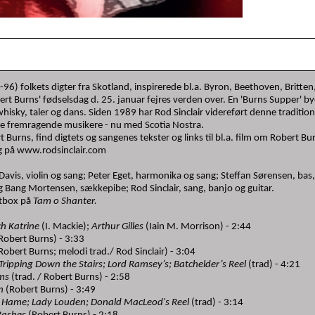
6) folkets digter fra Skotland, inspirerede bl.a. Byron, Beethoven, Britten
ert Burns' fødselsdag d. 25. januar fejres verden over. En 'Burns Supper' b
whisky, taler og dans. Siden 1989 har Rod Sinclair videreført denne traditio
fremragende musikere - nu med Scotia Nostra.
urns, find digtets og sangenes tekster og links til bl.a. film om Robert Bur
g på www.rodsinclair.com
avis, violin og sang; Peter Eget, harmonika og sang; Steffan Sørensen, bas, 
ig Bang Mortensen, sækkepibe; Rod Sinclair, sang, banjo og guitar.
atbox på
Tam o Shanter.
B
ch Katrine
(I. Mackie);
Arthur Gilles
(Iain M. Morrison) - 2:44
Robert Burns) - 3:33
Robert Burns; melodi trad./ Rod Sinclair) - 3:04
 Tripping Down the Stairs; Lord Ramsey’s; Batchelder’s Reel
(trad) - 4:21
oms
(trad. / Robert Burns) - 2:58
on
(Robert Burns) - 3:49
d Hame; Lady Louden; Donald MacLeod's Reel
(trad) - 3:14