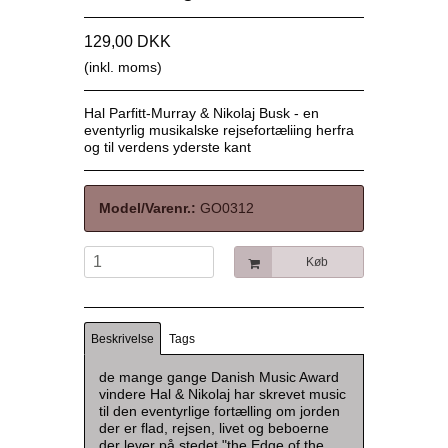
129,00 DKK
(inkl. moms)
Hal Parfitt-Murray & Nikolaj Busk - en
eventyrlig musikalske rejsefortæliing herfra
og til verdens yderste kant
Model/Varenr.:
GO0312
Køb
Beskrivelse
Tags
de mange gange Danish Music Award
vindere Hal & Nikolaj har skrevet music
til den eventyrlige fortælling om jorden
der er flad, rejsen, livet og beboerne
der lever på stedet "the Edge of the