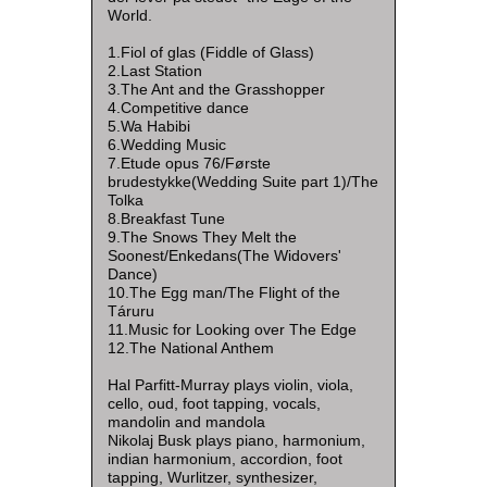
World.
1.Fiol of glas (Fiddle of Glass)
2.Last Station
3.The Ant and the Grasshopper
4.Competitive dance
5.Wa Habibi
6.Wedding Music
7.Etude opus 76/Første
brudestykke(Wedding Suite part 1)/The
Tolka
8.Breakfast Tune
9.The Snows They Melt the
Soonest/Enkedans(The Widovers'
Dance)
10.The Egg man/The Flight of the
Táruru
11.Music for Looking over The Edge
12.The National Anthem
Hal Parfitt-Murray plays violin, viola,
cello, oud, foot tapping, vocals,
mandolin and mandola
Nikolaj Busk plays piano, harmonium,
indian harmonium, accordion, foot
tapping, Wurlitzer, synthesizer,