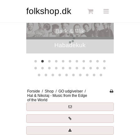
Søg
folkshop.dk
Forside
Bark & Blik
Links
Info
Shop
Blog
Forside
/
Shop
/
GO udgivelser
/
DKK
Hal & Nikolaj - Music from the Edge
of the World
Dansk