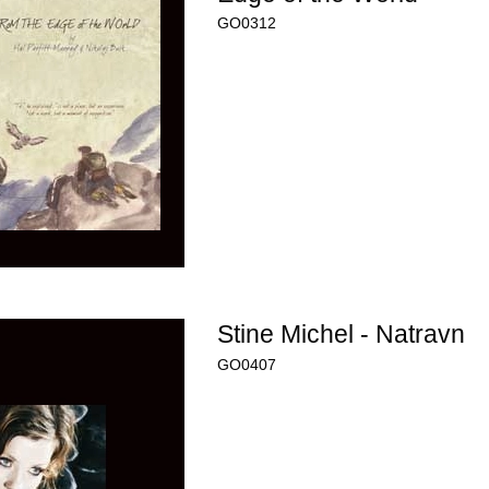
GO0312
Stine Michel - Natravn
GO0407