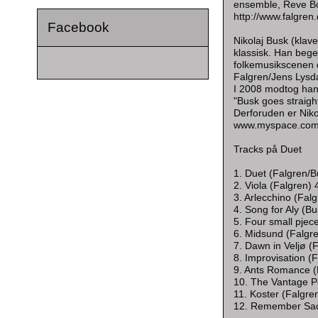
ensemble, Reve Bo
http://www.falgren
Facebook
Nikolaj Busk (klav
klassisk. Han begej
folkemusikscenen d
Falgren/Jens Lysd
I 2008 modtog han
"Busk goes straigh
Derforuden er Niko
www.myspace.com/
Tracks på Duet
1. Duet (Falgren/B
2. Viola (Falgren) 
3. Arlecchino (Fal
4. Song for Aly (B
5. Four small pjece
6. Midsund (Falgr
7. Dawn in Veljø (
8. Improvisation (
9. Ants Romance (
10. The Vantage Po
11. Koster (Falgre
12. Remember Sac