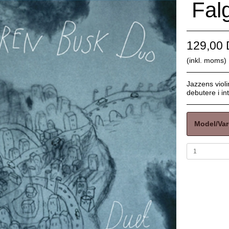
Fal
129,00
(inkl. moms)
Jazzens violi
debutere i in
Model/Var