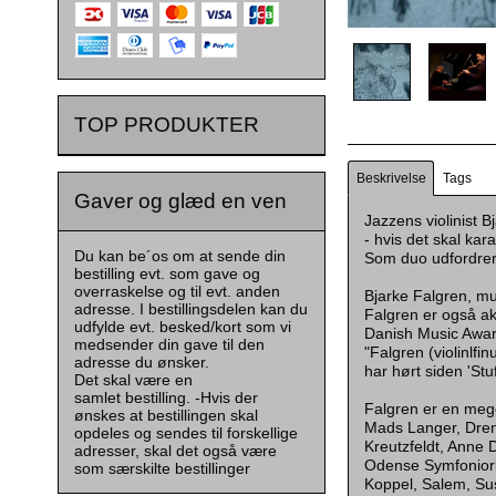
TOP PRODUKTER
Beskrivelse
Tags
Gaver og glæd en ven
Jazzens violinist 
- hvis det skal kar
Du kan be´os om at sende din
Som duo udfordrer 
bestilling evt. som gave og
overraskelse og til evt. anden
Bjarke Falgren, mu
adresse. I bestillingsdelen kan du
Falgren er også ak
udfylde evt. besked/kort som vi
Danish Music Awar
medsender din gave til den
"Falgren (violinlfi
adresse du ønsker.
har hørt siden 'St
Det skal være en
samlet bestilling. -Hvis der
Falgren er en meg
ønskes at bestillingen skal
Mads Langer, Dreng
opdeles og sendes til forskellige
Kreutzfeldt, Anne
adresser, skal det også være
Odense Symfoniorke
som særskilte bestillinger
Koppel, Salem, Sus