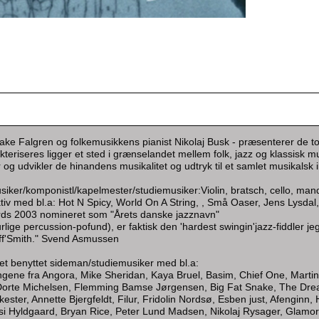
Bjake Falgren og folkemusikkens pianist Nikolaj Busk - præsenterer de
akteriseres ligger et sted i grænselandet mellem folk, jazz og klassisk m
og udvikler de hinandens musikalitet og udtryk til et samlet musikalsk
siker/komponistl/kapelmester/studiemusiker:Violin, bratsch, cello, ma
tiv med bl.a: Hot N Spicy, World On A String, , Små Oaser, Jens Lysdal,
ds 2003 nomineret som "Årets danske jazznavn"
nurlige percussion-pofund), er faktisk den 'hardest swingin'jazz-fiddler je
uff'Smith." Svend Asmussen
et benyttet sideman/studiemusiker med bl.a:
ene fra Angora, Mike Sheridan, Kaya Bruel, Basim, Chief One, Martin B
 Dorte Michelsen, Flemming Bamse Jørgensen, Big Fat Snake, The Drea
ster, Annette Bjergfeldt, Filur, Fridolin Nordsø, Esben just, Afenginn
i Hyldgaard, Bryan Rice, Peter Lund Madsen, Nikolaj Rysager, Glamora