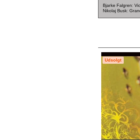
Bjarke Falgren: Vio
Nikolaj Busk: Gra
Udsolgt