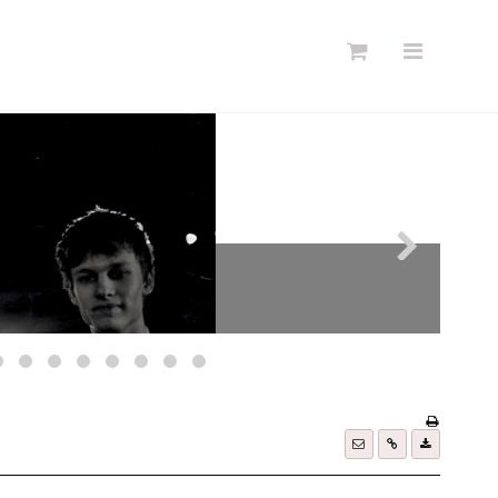
Søg
Forside
Links
Info
Shop
Blog
DKK
Dansk