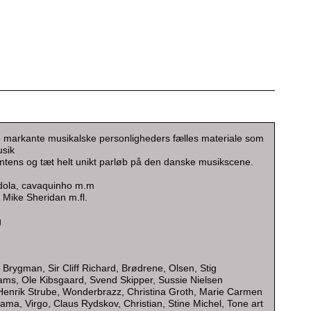
 to markante musikalske personligheders fælles materiale som
usik
 intens og tæt helt unikt parløb på den danske musikscene.
ndola, cavaquinho m.m
 Mike Sheridan m.fl.
g
rygman, Sir Cliff Richard, Brødrene, Olsen, Stig
ms, Ole Kibsgaard, Svend Skipper, Sussie Nielsen
, Henrik Strube, Wonderbrazz, Christina Groth, Marie Carmen
ma, Virgo, Claus Rydskov, Christian, Stine Michel, Tone art