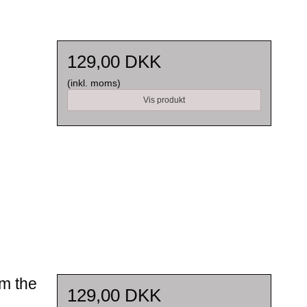
129,00 DKK
(inkl. moms)
Vis produkt
om the
129,00 DKK