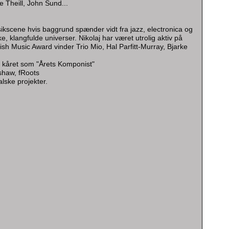
 Theill, John Sund...
ikscene hvis baggrund spænder vidt fra jazz, electronica og
, klangfulde universer. Nikolaj har været utrolig aktiv på
 Music Award vinder Trio Mio, Hal Parfitt-Murray, Bjarke
n kåret som "Årets Komponist"
nshaw, fRoots
lske projekter.