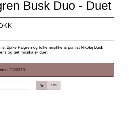
gren Busk Duo - Duet
 DKK
nist Bjake Falgren og folkemusikkens pianist Nikolaj Busk
tens og tæt musikalsk duet
enr.:
GO0310
Køb