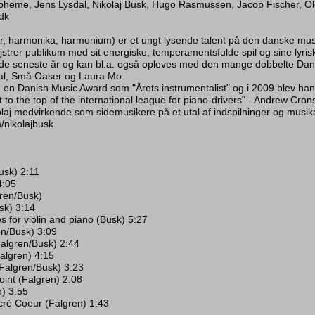
heme, Jens Lysdal, Nikolaj Busk, Hugo Rasmussen, Jacob Fischer, Ole
.dk
er, harmonika, harmonium) er et ungt lysende talent på den danske mus
strer publikum med sit energiske, temperamentsfulde spil og sine lyriske
e seneste år og kan bl.a. også opleves med den mange dobbelte Danish
al, Små Oaser og Laura Mo.
 en Danish Music Award som "Årets instrumentalist" og i 2009 blev ha
t to the top of the international league for piano-drivers" - Andrew Cro
laj medvirkende som sidemusikere på et utal af indspilninger og musika
nikolajbusk
usk) 2:11
4:05
gren/Busk)
usk) 3:14
s for violin and piano (Busk) 5:27
en/Busk) 3:09
Falgren/Busk) 2:44
Falgren) 4:15
Falgren/Busk) 3:23
int (Falgren) 2:08
n) 3:55
ré Coeur (Falgren) 1:43