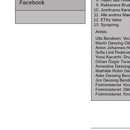
Højen ved Hov
Facebook
Rakkerens Brud 
Jomfruens Kør
Alle andres Mæ
ETKs Valse
Syvspring
Artists
Ulla Bendixen: Voc
Martin Døssing Ott
Anton Johannes Hejl
Sofia Lind Pedersen
Yossi Karutchi: Dru
Orhan Özgür Turan
Annestine Døssing
Mathilde Robin Dø
Aske Døssing Bend
Jon Døssing Bendi
Fiolministeriet: Kir
Fiolministeriet: Di
Fiolministeriet: Kir