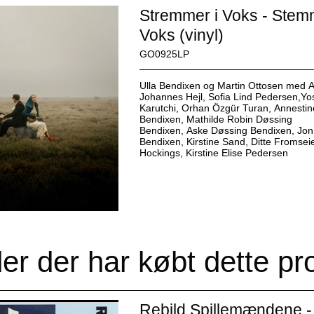
Stremmer i Voks - Stem
Voks (vinyl)
GO0925LP
Ulla Bendixen og Martin Ottosen med 
Johannes Hejl, Sofia Lind Pedersen,Yo
Karutchi, Orhan Özgür Turan, Annesti
Bendixen, Mathilde Robin Døssing
Bendixen, Aske Døssing Bendixen, Jon
Bendixen, Kirstine Sand, Ditte Fromsei
Hockings, Kirstine Elise Pedersen
er der har købt dette pr
Rebild Spillemændene -