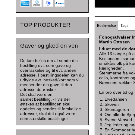
TOP PRODUKTER
Beskrivelse
Tags
Fonografvalser fr
Martin Ottosen
Gaver og glæd en ven
I duet med de dø
Alle 13 sange på a
Kristensen i sama
Du kan be´os om at sende din
småkårsfolk på kan
bestilling evt. som gave og
kærligheden.
overraskelse og til evt. anden
Stemmerne fra vok
adresse. I bestillingsdelen kan du
cello, kontrabas og
udfylde evt. besked/kort som vi
Nænsomt rækker St
medsender din gave til den
adresse du ønsker.
En bro over tid og
Det skal være en
samlet bestilling. -Hvis der
Elvedansen
ønskes at bestillingen skal
Skoven
opdeles og sendes til forskellige
Skomageren
adresser, skal det også være
Om alle de Bjer
som særskilte bestillinger
Svend Vanved
Jeg leder og s
En Skomager ha