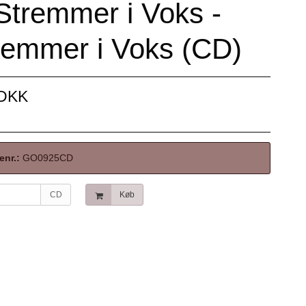
Stremmer i Voks -
temmer i Voks (CD)
 DKK
enr.:
GO0925CD
CD
Køb