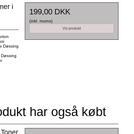
mer i
199,00 DKK
(inkl. moms)
Vis produkt
Anton
ssi
ne Døssing
 Døssing
er
odukt har også købt
 Toner