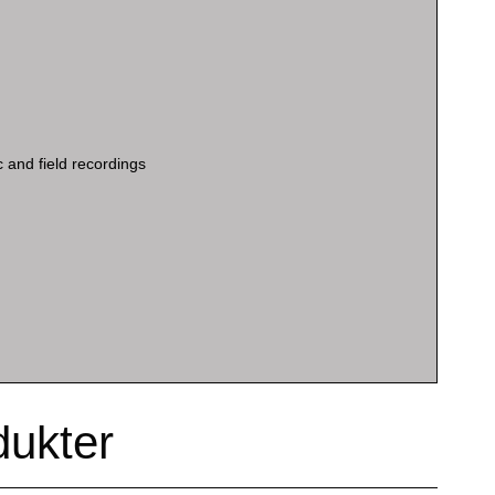
c and field recordings
dukter