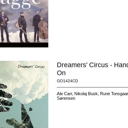
Dreamers' Circus - Han
On
GO1424CD
Ale Carr, Nikolaj Busk, Rune Tonsgaa
Sørensen