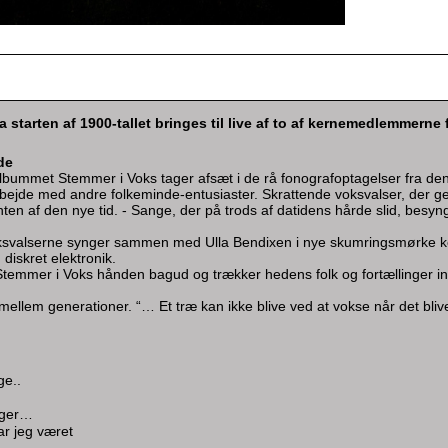
a starten af 1900-tallet bringes til live af to af kernemedlemmerne
de
lbummet Stemmer i Voks tager afsæt i de rå fonografoptagelser fra den 
rbejde med andre folkeminde-entusiaster. Skrattende voksvalser, der 
ten af den nye tid. - Sange, der på trods af datidens hårde slid, besy
svalserne synger sammen med Ulla Bendixen i nye skumringsmørke kom
 diskret elektronik.
emmer i Voks hånden bagud og trækker hedens folk og fortællinger ind
 mellem generationer. “… Et træ kan ikke blive ved at vokse når det bli
ge..
øger…
r jeg været