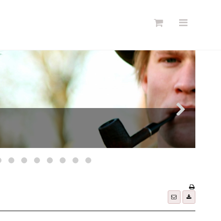
Søg
Forside
Links
Info
Shop
Blog
DKK
Dansk