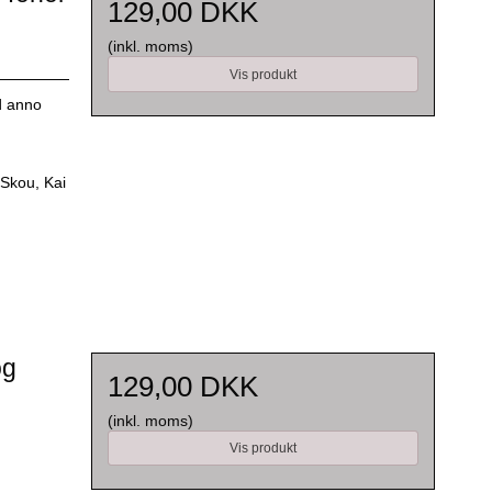
129,00 DKK
(inkl. moms)
Vis produkt
d anno
 Skou, Kai
.
og
129,00 DKK
(inkl. moms)
Vis produkt