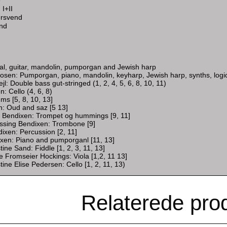
e
I+II
ersvend
nd
al, guitar, mandolin, pumporgan and Jewish harp
osen: Pumporgan, piano, mandolin, keyharp, Jewish harp, synths, logi
: Double bass gut-stringed (1, 2, 4, 5, 6, 8, 10, 11)
: Cello (4, 6, 8)
ms [5, 8, 10, 13]
: Oud and saz [5 13]
 Bendixen: Trompet og hummings [9, 11]
ssing Bendixen: Trombone [9]
ixen: Percussion [2, 11]
xen: Piano and pumporganl [11, 13]
stine Sand: Fiddle [1, 2, 3, 11, 13]
tte Fromseier Hockings: Viola [1,2, 11 13]
stine Elise Pedersen: Cello [1, 2, 11, 13)
Relaterede pro