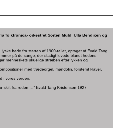
 fra folktronica- orkestret Sorten Muld, Ulla Bendixen og
jyske hede fra starten af 1900-tallet, optaget af Evald Tang
gemmer på de sange, der stadigt levede blandt hedens
nger menneskets ukuelige stræben efter lykken og
positioner med trædeorgel, mandolin, forstemt klaver,
 i vores verden.
ver skilt fra roden …” Evald Tang Kristensen 1927