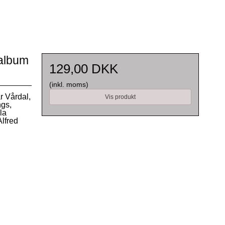
ealbum
129,00 DKK
(inkl. moms)
r Vårdal,
Vis produkt
ngs,
la
lfred