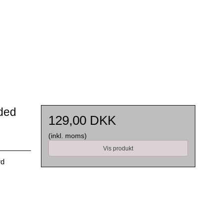
ded
129,00 DKK
(inkl. moms)
Vis produkt
rd