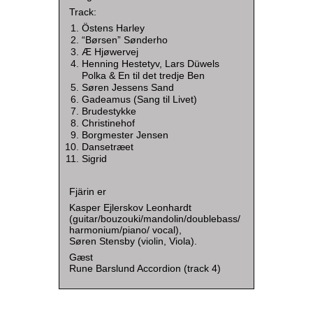
Track:
Östens Harley
“Børsen” Sønderho
Æ Hjøwervej
Henning Hestetyv, Lars Düwels
Polka & En til det tredje Ben
Søren Jessens Sand
Gadeamus (Sang til Livet)
Brudestykke
Christinehof
Borgmester Jensen
Dansetræet
Sigrid
Fjärin er
Kasper Ejlerskov Leonhardt
(guitar/bouzouki/mandolin/doublebass/
harmonium/piano/ vocal),
Søren Stensby (violin, Viola).
Gæst
Rune Barslund Accordion (track 4)