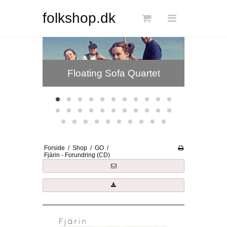
Søg
folkshop.dk
Forside
Floating Sofa Quartet
Links
Info
Shop
Blog
Forside
/
Shop
/
GO
/
DKK
Fjärin - Forundring (CD)
Dansk