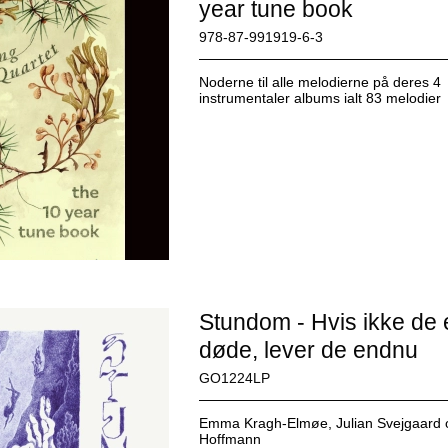
year tune book
978-87-991919-6-3
Noderne til alle melodierne på deres 4
instrumentaler albums ialt 83 melodier
Stundom - Hvis ikke de 
døde, lever de endnu
GO1224LP
Emma Kragh-Elmøe, Julian Svejgaard o
Hoffmann