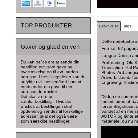
TOP PRODUKTER
Beskrivelse
Tags
Dette nodehæfte in
Gaver og glæd en ven
Format 62 pages 
Langue Danish and
Du kan be´os om at sende din
Profreading: Ole K
bestilling evt. som gave og
Translation: Hal P
overraskelse og til evt. anden
Photos: Ard Jong
adresse. I bestillingsdelen kan du
Artwork: Jacob Te
udfylde evt. besked/kort som vi
Engraving: Kristin
medsender din gave til den
adresse du ønsker.
Det skal være en
"Siden en sommerda
samlet bestilling. -Hvis der
melodi uden at have
ønskes at bestillingen skal
forsamlingshuset o
opdeles og sendes til forskellige
bundet af en men i
adresser, skal det også være
AUTOR og lånte et 
som særskilte bestillinger
materiale, du nu h