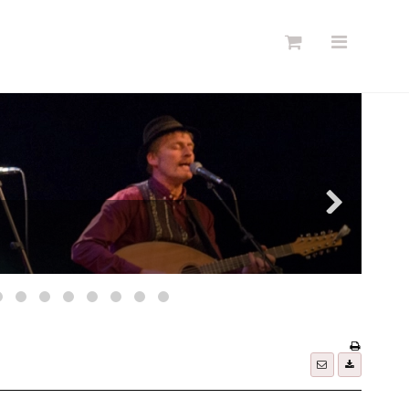
Søg
Forside
Links
Info
Shop
Blog
DKK
Dansk