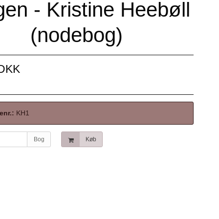
en - Kristine Heebøll
(nodebog)
 DKK
enr.:
KH1
Bog
Køb