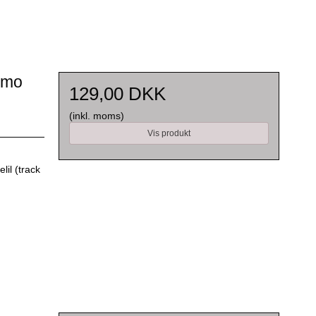
Timo
129,00 DKK
(inkl. moms)
Vis produkt
lil (track