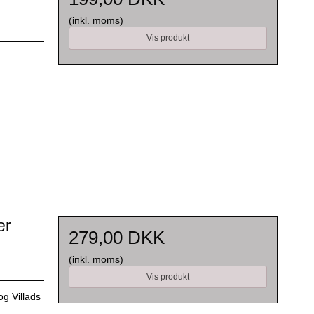
(inkl. moms)
Vis produkt
er
279,00 DKK
(inkl. moms)
Vis produkt
g Villads