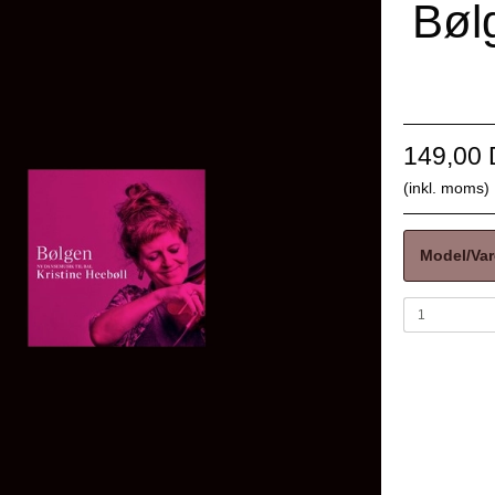
Bølg
149,00
(inkl. moms)
Model/Var