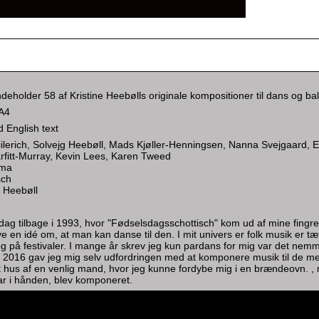
deholder 58 af Kristine Heebølls originale kompositioner til dans og bal
A4
 English text
iilerich, Solvejg Heebøll, Mads Kjøller-Henningsen, Nanna Svejgaard, E
arfitt-Murray, Kevin Lees, Karen Tweed
sma
sch
e Heebøll
g tilbage i 1993, hvor "Fødselsdagsschottisch" kom ud af mine fingre,
 en idé om, at man kan danse til den. I mit univers er folk musik er tæt
g på festivaler. I mange år skrev jeg kun pardans for mig var det nemm
 2016 gav jeg mig selv udfordringen med at komponere musik til de mer
hus af en venlig mand, hvor jeg kunne fordybe mig i en brændeovn. , min
ar i hånden, blev komponeret.