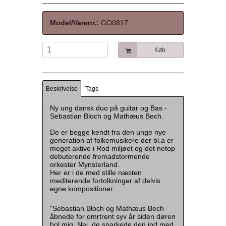
Model/Varenr.:
GO0817
Køb
Beskrivelse
Tags
Ny ung dansk duo på guitar og Bas -
Sebastian Bloch og Mathæus Bech.
De er begge kendt fra den unge nye
generation af folkemusikere der bl.a er
meget aktive i Rod miljøet og det netop
debuterende fremadstormende
orkester Mynsterland.
Her er i de med stille næsten
mediterende fortolkninger af delvis
egne kompositioner.
"Sebastian Bloch og Mathæus Bech
åbnede for omrtrent syv år siden døren
hol mig. Nej, de sparkede den ind med