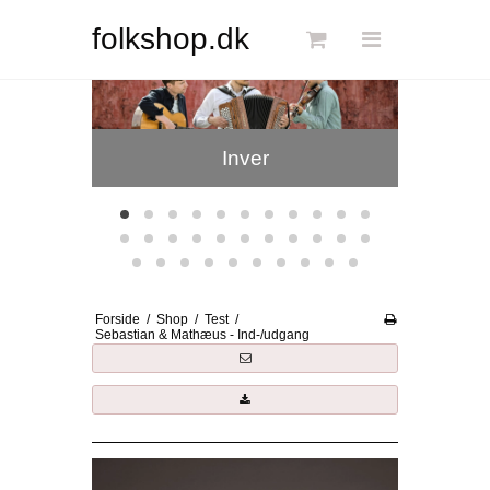
Søg
folkshop.dk
Forside
Inver
Links
Info
Shop
Blog
Forside
/
Shop
/
Test
/
DKK
Sebastian & Mathæus - Ind-/udgang
Dansk