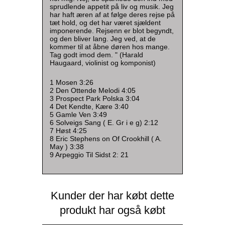
sprudlende appetit på liv og musik. Jeg
har haft æren af at følge deres rejse på
tæt hold, og det har været sjældent
imponerende. Rejsenn er blot begyndt,
og den bliver lang. Jeg ved, at de
kommer til at åbne døren hos mange.
Tag godt imod dem. " (Harald
Haugaard, violinist og komponist)
1 Mosen 3:26
2 Den Ottende Melodi 4:05
3 Prospect Park Polska 3:04
4 Det Kendte, Kære 3:40
5 Gamle Ven 3:49
6 Solveigs Sang ( E. Gr i e g) 2:12
7 Høst 4:25
8 Eric Stephens on Of Crookhill ( A.
May ) 3:38
9 Arpeggio Til Sidst 2: 21
Kunder der har købt dette
produkt har også købt