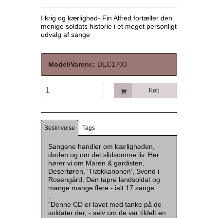
I krig og kærlighed- Fin Alfred fortæller den
menige soldats historie i et meget personligt
udvalg af sange
Model/Varenr.:
DEC1703
Køb
Beskrivelse
Tags
Sangene handler om kærligheden,
døden og om det slidsomme liv. Her
hører vi om Maren & gardisten,
Desertøren, 'Trækkanonen', Svend i
Rosengård, Den tapre landsoldat og
mange mange flere - ialt 17 sange
.
"Denne CD er lavet med tanke på de
soldater der, - selv om de var tildelt en