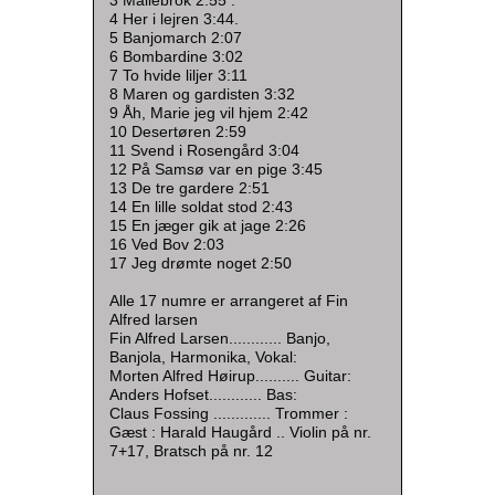
4 Her i lejren 3:44.
5 Banjomarch 2:07
6 Bombardine 3:02
7 To hvide liljer 3:11
8 Maren og gardisten 3:32
9 Åh, Marie jeg vil hjem 2:42
10 Desertøren 2:59
11 Svend i Rosengård 3:04
12 På Samsø var en pige 3:45
13 De tre gardere 2:51
14 En lille soldat stod 2:43
15 En jæger gik at jage 2:26
16 Ved Bov 2:03
17 Jeg drømte noget 2:50
Alle 17 numre er arrangeret af Fin
Alfred larsen
Fin Alfred Larsen............ Banjo,
Banjola, Harmonika, Vokal:
Morten Alfred Høirup.......... Guitar:
Anders Hofset............ Bas:
Claus Fossing ............. Trommer :
Gæst : Harald Haugård .. Violin på nr.
7+17, Bratsch på nr. 12