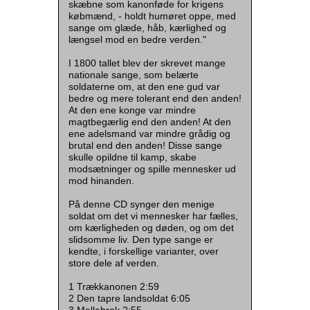
skæbne som kanonføde for krigens
købmænd, - holdt humøret oppe, med
sange om glæde, håb, kærlighed og
længsel mod en bedre verden."
I 1800 tallet blev der skrevet mange
nationale sange, som belærte
soldaterne om, at den ene gud var
bedre og mere tolerant end den anden!
At den ene konge var mindre
magtbegærlig end den anden! At den
ene adelsmand var mindre grådig og
brutal end den anden! Disse sange
skulle opildne til kamp, skabe
modsætninger og spille mennesker ud
mod hinanden.
På denne CD synger den menige
soldat om det vi mennesker har fælles,
om kærligheden og døden, og om det
slidsomme liv. Den type sange er
kendte, i forskellige varianter, over
store dele af verden.
1 Trækkanonen 2:59
2 Den tapre landsoldat 6:05
3 Mallebrok 2:55 .