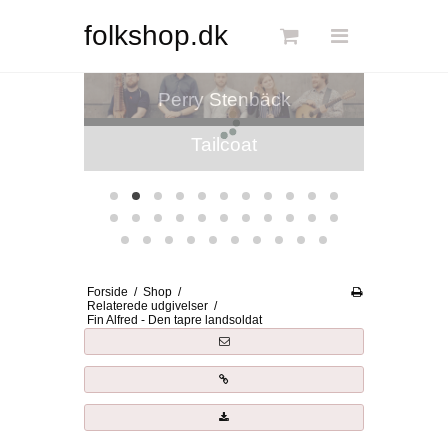
Søg
folkshop.dk
Fi
Forside
Perry Stenbäck
Links
Info
Shop
Blog
Forside
/
Shop
/
DKK
Relaterede udgivelser
/
Fin Alfred - Den tapre landsoldat
Dansk