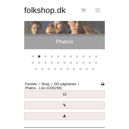
Søg
folkshop.dk
Fru Skagerrak
Forside
Links
Info
Shop
Blog
Forside
/
Shop
/
GO udgivelser
/
DKK
Phønix - Live (GO0299)
Dansk