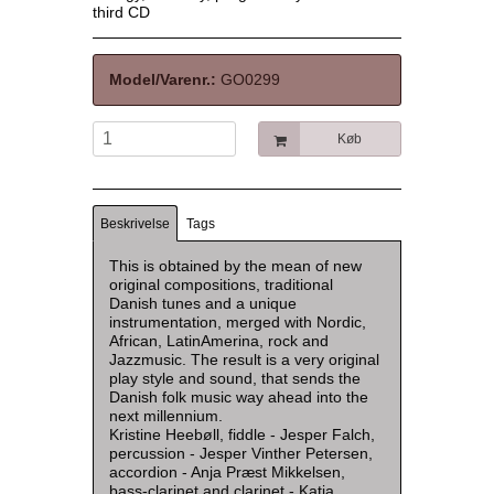
third CD
Model/Varenr.:
GO0299
Køb
Beskrivelse
Tags
This is obtained by the mean of new
original compositions, traditional
Danish tunes and a unique
instrumentation, merged with Nordic,
African, LatinAmerina, rock and
Jazzmusic. The result is a very original
play style and sound, that sends the
Danish folk music way ahead into the
next millennium.
Kristine Heebøll, fiddle - Jesper Falch,
percussion - Jesper Vinther Petersen,
accordion - Anja Præst Mikkelsen,
bass-clarinet and clarinet - Katja