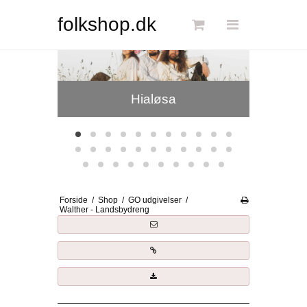
Søg
folkshop.dk
Vingefang
D
Forside
Hialøsa
Links
Info
Shop
Blog
Forside
/
Shop
/
GO udgivelser
/
DKK
Walther - Landsbydreng
Dansk