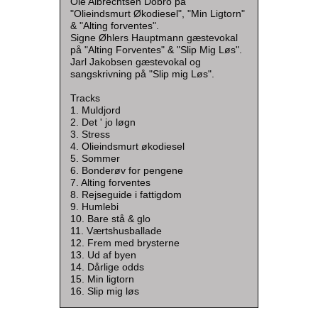
Ole Albrechtsen Dobro på
"Olieindsmurt Økodiesel", "Min Ligtorn"
& "Alting forventes".
Signe Øhlers Hauptmann gæstevokal
på "Alting Forventes" & "Slip Mig Løs".
Jarl Jakobsen gæstevokal og
sangskrivning på "Slip mig Løs".
Tracks
1. Muldjord
2. Det ' jo løgn
3. Stress
4. Olieindsmurt økodiesel
5. Sommer
6. Bonderøv for pengene
7. Alting forventes
8. Rejseguide i fattigdom
9. Humlebi
10. Bare stå & glo
11. Værtshusballade
12. Frem med brysterne
13. Ud af byen
14. Dårlige odds
15. Min ligtorn
16. Slip mig løs