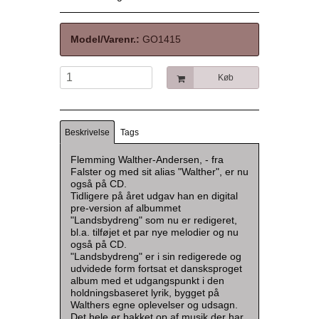
Model/Varenr.:
GO1415
Køb
Beskrivelse
Tags
Flemming Walther-Andersen, - fra
Falster og med sit alias "Walther", er nu
også på CD.
Tidligere på året udgav han en digital
pre-version af albummet
"Landsbydreng" som nu er redigeret,
bl.a. tilføjet et par nye melodier og nu
også på CD.
"Landsbydreng" er i sin redigerede og
udvidede form fortsat et dansksproget
album med et udgangspunkt i den
holdningsbaseret lyrik, bygget på
Walthers egne oplevelser og udsagn.
Det hele er bakket op af musik der har