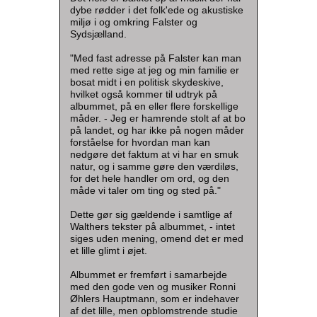
dybe rødder i det folk'ede og akustiske
miljø i og omkring Falster og
Sydsjælland.
"Med fast adresse på Falster kan man
med rette sige at jeg og min familie er
bosat midt i en politisk skydeskive,
hvilket også kommer til udtryk på
albummet, på en eller flere forskellige
måder. - Jeg er hamrende stolt af at bo
på landet, og har ikke på nogen måder
forståelse for hvordan man kan
nedgøre det faktum at vi har en smuk
natur, og i samme gøre den værdiløs,
for det hele handler om ord, og den
måde vi taler om ting og sted på."
Dette gør sig gældende i samtlige af
Walthers tekster på albummet, - intet
siges uden mening, omend det er med
et lille glimt i øjet.
Albummet er fremført i samarbejde
med den gode ven og musiker Ronni
Øhlers Hauptmann, som er indehaver
af det lille, men opblomstrende studie