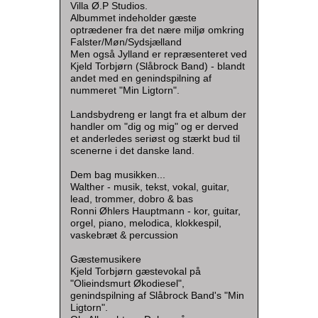
Villa Ø.P Studios.
Albummet indeholder gæste
optrædener fra det nære miljø omkring
Falster/Møn/Sydsjælland
Men også Jylland er repræsenteret ved
Kjeld Torbjørn (Slåbrock Band) - blandt
andet med en genindspilning af
nummeret "Min Ligtorn".
Landsbydreng er langt fra et album der
handler om "dig og mig" og er derved
et anderledes seriøst og stærkt bud til
scenerne i det danske land.
Dem bag musikken...
Walther - musik, tekst, vokal, guitar,
lead, trommer, dobro & bas
Ronni Øhlers Hauptmann - kor, guitar,
orgel, piano, melodica, klokkespil,
vaskebræt & percussion
Gæstemusikere
Kjeld Torbjørn gæstevokal på
"Olieindsmurt Økodiesel",
genindspilning af Slåbrock Band's "Min
Ligtorn".