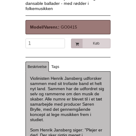
dansable ballader - med rødder i
folkemusikken
Model/Varenr.:
GO0415
Køb
Beskrivelse
Tags
Violinisten Henrik Jansberg udforsker
sammen med sit trofaste band et helt
nyt land. Sammen har de udfordret sig
selv og rammerne om den musik de
skaber. Alle numre er blevet til i et tæt
samarbejde med producer Søren
Brylle, med det gennemgående
koncept at lege musikken frem i
studiet.
Som Henrik Jansberg siger: "Plejer er
død. Der sker rigtig meget i