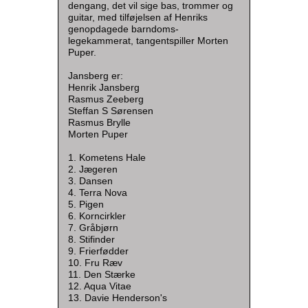
dengang, det vil sige bas, trommer og
guitar, med tilføjelsen af Henriks
genopdagede barndoms-
legekammerat, tangentspiller Morten
Puper.
Jansberg er:
Henrik Jansberg
Rasmus Zeeberg
Steffan S Sørensen
Rasmus Brylle
Morten Puper
1. Kometens Hale
2. Jægeren
3. Dansen
4. Terra Nova
5. Pigen
6. Korncirkler
7. Gråbjørn
8. Stifinder
9. Frierfødder
10. Fru Ræv
11. Den Stærke
12. Aqua Vitae
13. Davie Henderson's