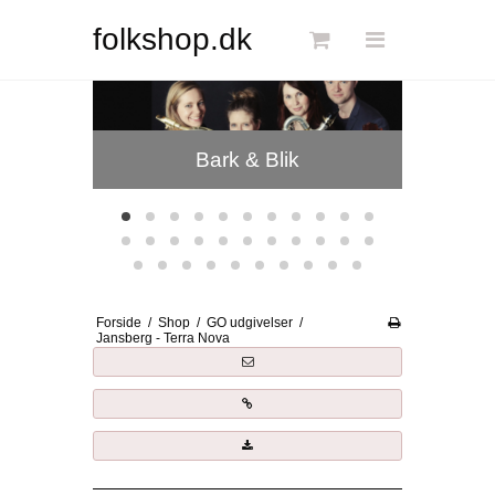
Søg
folkshop.dk
Fionia Stringband
J
Forside
Bark & Blik
Links
Info
Shop
Blog
Forside
/
Shop
/
GO udgivelser
/
DKK
Jansberg - Terra Nova
Dansk