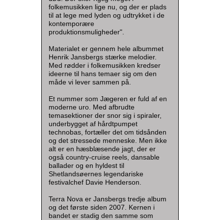
folkemusikken lige nu, og der er plads
til at lege med lyden og udtrykket i de
kontemporære
produktionsmuligheder".
Materialet er gennem hele albummet
Henrik Jansbergs stærke melodier.
Med rødder i folkemusikken kredser
ideerne til hans temaer sig om den
måde vi lever sammen på.
Et nummer som Jægeren er fuld af en
moderne uro. Med afbrudte
temasektioner der snor sig i spiraler,
underbygget af hårdtpumpet
technobas, fortæller det om tidsånden
og det stressede menneske. Men ikke
alt er en hæsblæsende jagt, der er
også country-cruise reels, dansable
ballader og en hyldest til
Shetlandsøernes legendariske
festivalchef Davie Henderson.
Terra Nova er Jansbergs tredje album
og det første siden 2007. Kernen i
bandet er stadig den samme som