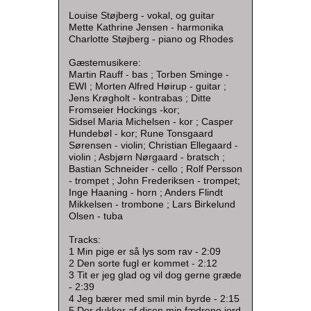
Louise Støjberg - vokal, og guitar
Mette Kathrine Jensen - harmonika
Charlotte Støjberg - piano og Rhodes
Gæstemusikere:
Martin Rauff - bas ; Torben Sminge -
EWI ; Morten Alfred Høirup - guitar ;
Jens Krøgholt - kontrabas ; Ditte
Fromseier Hockings -kor;
Sidsel Maria Michelsen - kor ; Casper
Hundebøl - kor; Rune Tonsgaard
Sørensen - violin; Christian Ellegaard -
violin ; Asbjørn Nørgaard - bratsch ;
Bastian Schneider - cello ; Rolf Persson
- trompet ; John Frederiksen - trompet;
Inge Haaning - horn ; Anders Flindt
Mikkelsen - trombone ; Lars Birkelund
Olsen - tuba
Tracks:
1 Min pige er så lys som rav - 2:09
2 Den sorte fugl er kommet - 2:12
3 Tit er jeg glad og vil dog gerne græde
- 2:39
4 Jeg bærer med smil min byrde - 2:15
5 Der dukker af disen min fædrene jord