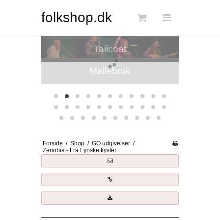
Søg
folkshop.dk
Forside
Tailcoat
Links
Info
Shop
Blog
Forside
/
Shop
/
GO udgivelser
/
DKK
Zenobia - Fra Fynske kyster
Dansk