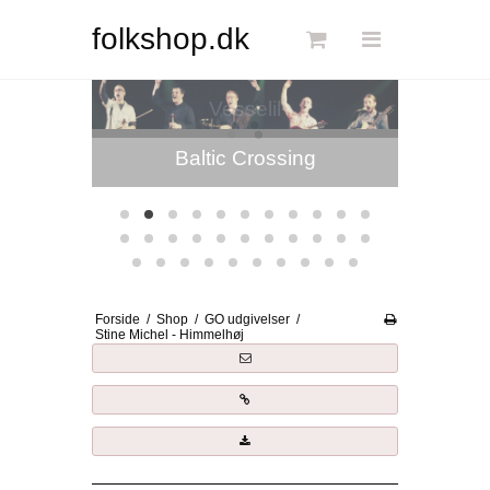
Søg
folkshop.dk
Vesselil
Forside
g
Links
Info
Shop
Blog
Forside
/
Shop
/
GO udgivelser
/
DKK
Stine Michel - Himmelhøj
Dansk