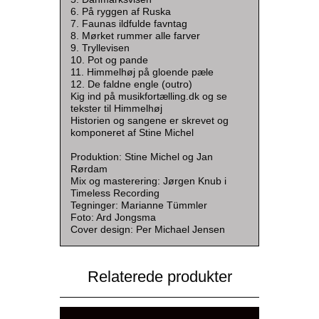
6. På ryggen af Ruska
7. Faunas ildfulde favntag
8. Mørket rummer alle farver
9. Tryllevisen
10. Pot og pande
11. Himmelhøj på gloende pæle
12. De faldne engle (outro)
Kig ind på musikfortælling.dk og se
tekster til Himmelhøj
Historien og sangene er skrevet og
komponeret af Stine Michel
Produktion: Stine Michel og Jan
Rørdam
Mix og masterering: Jørgen Knub i
Timeless Recording
Tegninger: Marianne Tümmler
Foto: Ard Jongsma
Cover design: Per Michael Jensen
Relaterede produkter