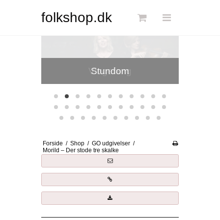
Søg
folkshop.dk
Floa
Forside
Stundom
Links
Info
Shop
Blog
Forside
/
Shop
/
GO udgivelser
/
DKK
Morild – Der stode tre skalke
Dansk