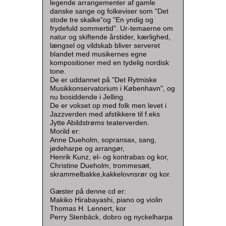
legende arrangementer af gamle
danske sange og folkeviser som "Det
stode tre skalke"og "En yndig og
frydefuld sommertid". Ur-temaerne om
natur og skiftende årstider, kærlighed,
længsel og vildskab bliver serveret
blandet med musikernes egne
kompositioner med en tydelig nordisk
tone.
De er uddannet på "Det Rytmiske
Musikkonservatorium i København", og
nu bosiddende i Jelling.
De er vokset op med folk men levet i
Jazzverden med afstikkere til f.eks
Jytte Abildstrøms teaterverden.
Morild er:
Anne Dueholm, sopransax, sang,
jødeharpe og arrangør,
Henrik Kunz, el- og kontrabas og kor,
Christine Dueholm, trommesæt,
skrammelbakke,kakkelovnsrør og kor.
Gæster på denne cd er:
Makiko Hirabayashi, piano og violin
Thomas H. Lennert, kor
Perry Stenbäck, dobro og nyckelharpa