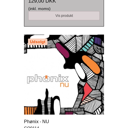
129,00 DKK
(inkl. moms)
Vis produkt
Udsolgt
Phønix - NU