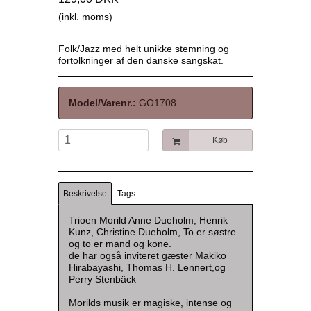
(inkl. moms)
Folk/Jazz med helt unikke stemning og
fortolkninger af den danske sangskat.
Model/Varenr.:
GO1708
Køb
Beskrivelse
Tags
Trioen Morild Anne Dueholm, Henrik
Kunz, Christine Dueholm, To er søstre
og to er mand og kone.
de har også inviteret gæster Makiko
Hirabayashi, Thomas H. Lennert,og
Perry Stenbäck
Morilds musik er magiske, intense og