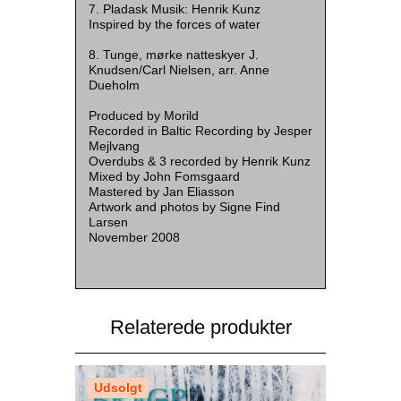
7. Pladask Musik: Henrik Kunz
Inspired by the forces of water
8. Tunge, mørke natteskyer J.
Knudsen/Carl Nielsen, arr. Anne
Dueholm
Produced by Morild
Recorded in Baltic Recording by Jesper
Mejlvang
Overdubs & 3 recorded by Henrik Kunz
Mixed by John Fomsgaard
Mastered by Jan Eliasson
Artwork and photos by Signe Find
Larsen
November 2008
Relaterede produkter
Udsolgt