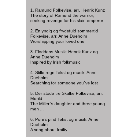
1. Ramund Folkevise, arr. Henrik Kunz
The story of Ramund the warrior,
seeking revenge for his slain emperor
2. En yndig og frydefuld sommertid
Folkevise, arr. Anne Dueholm
Worshipping your loved one
3. Floddans Musik: Henrik Kunz og
Anne Dueholm
Inspired by Irish folkmusic
4. Stille regn Tekst og musik: Anne
Dueholm
Searching for someone you´ve lost
5. Der stode tre Skalke Folkevise, arr.
Morild
The Miller`s daughter and three young
men ...
6. Porøs pind Tekst og musik: Anne
Dueholm
A song about frailty