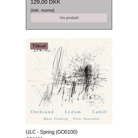
129,00 DKK
(inkl. moms)
Vis produkt
Tilbud
ULC - Spring (GO0100)