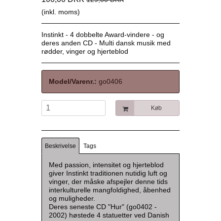
(inkl. moms)
Instinkt - 4 dobbelte Award-vindere - og
deres anden CD - Multi dansk musik med
rødder, vinger og hjerteblod
Model/Varenr.:
go0406
Køb
Beskrivelse
Tags
Med passion, intensitet og hjerteblod
giver Instinkt traditionen nutidig luft og
vinger, der måske afspejler denne tids
interkulturelle mangfoldighed, åbenhed
og muligheder.
Deres seneste CD "Hur" (go0402 -
2002) høstede 4 statuetter ved Danish