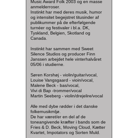
Music Award Folk 2003 og en masse
anmelderroser.
Instinkt har med deres musik, humor
og intensitet begejstret titusinder af
publikummer på de efterfølgende
turnéer og festivaler i bl.a. DK,
Tyskland, Belgien, Skotland og
Canada.
Instinkt har sammen med Sweet
Silence Studios og producer Finn
Janssen arbejdet hele vinterhalvåret
05/06 i studierne.
Søren Korshøj - violin/guitar/vocal,
Louise Vangsgaard - vioin/vocal,
Malene Beck - bas/vocal,
Vivi di Bap -trommer/vocal
Martin Seeberg - violin/drejelire/vocal
Alle med dybe rødder i det danske
folkemusikmljø.
De har været/er en del af de
toneangivende kræfter i bands som de
Fries & D. Beck, Moving Cloud, Kætter
Kvartet, Impotators og Sorten Muld.