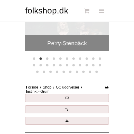
Søg
folkshop.dk
Forside
Perry Stenbäck
Links
Info
Shop
Blog
Forside
/
Shop
/
GO udgivelser
/
DKK
Instinkt - Grum
Dansk