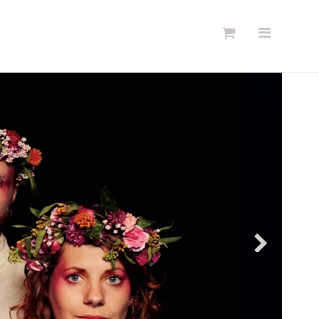
Søg
Forside
Links
Info
Shop
Blog
DKK
Dansk