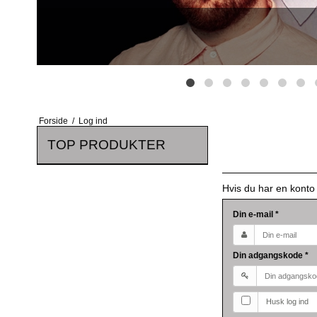
Forside
/
Log ind
TOP PRODUKTER
Hvis du har en konto
Din e-mail
*
Din adgangskode
*
Husk log ind