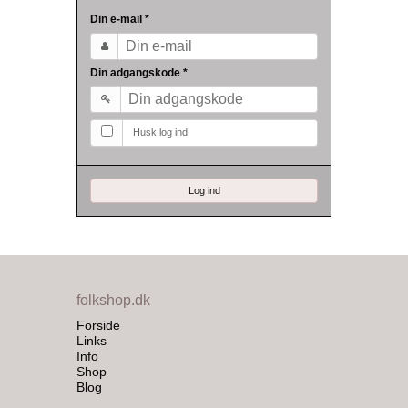
Din e-mail
*
Din adgangskode
*
Husk log ind
Log ind
folkshop.dk
Forside
Links
Info
Shop
Blog