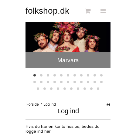
Søg
folkshop.dk
Hjertebar
Forside
Links
Info
Marvara
Shop
Blog
DKK
Forside
/
Log ind
Dansk
Log ind
Hvis du har en konto hos os, bedes du
logge ind her