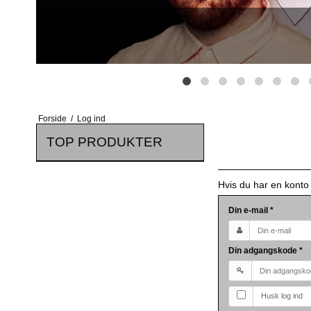
Forside
/
Log ind
TOP PRODUKTER
Hvis du har en konto
Din e-mail
*
Din adgangskode
*
Husk log ind