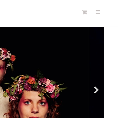
Søg
Forside
Links
Info
Shop
Blog
DKK
Dansk