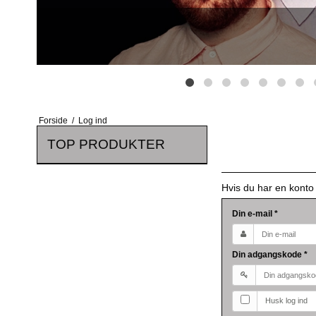
Forside
/
Log ind
TOP PRODUKTER
Hvis du har en konto
Din e-mail
*
Din adgangskode
*
Husk log ind