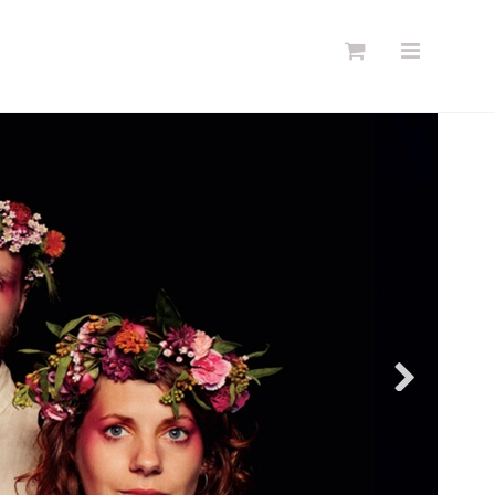
Søg
Forside
Links
Info
Shop
Blog
DKK
Dansk