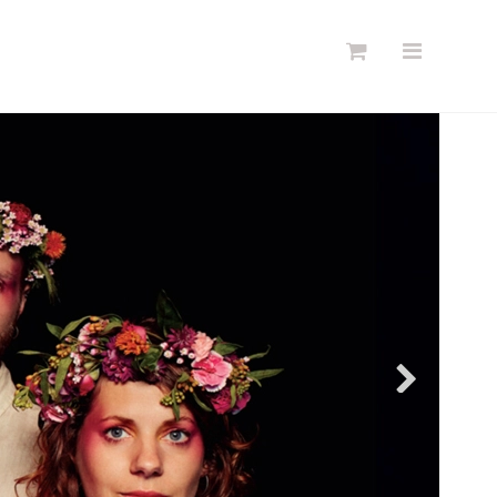
Søg
Forside
Links
Info
Shop
Blog
DKK
Dansk