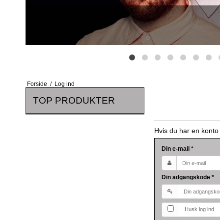
Forside
/
Log ind
TOP PRODUKTER
Hvis du har en konto
Din e-mail
*
Din adgangskode
*
Husk log ind