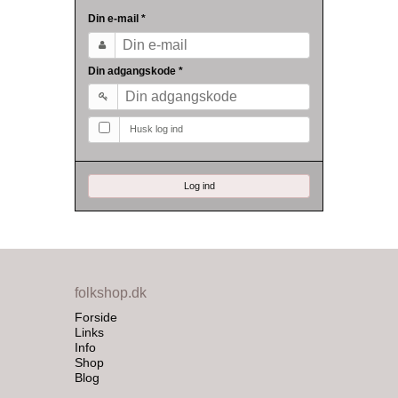
Din e-mail
*
Din adgangskode
*
Husk log ind
Log ind
folkshop.dk
Forside
Links
Info
Shop
Blog