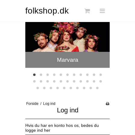
Søg
folkshop.dk
Hjertebar
Forside
Links
Info
Marvara
Shop
Blog
DKK
Forside
/
Log ind
Dansk
Log ind
Hvis du har en konto hos os, bedes du
logge ind her