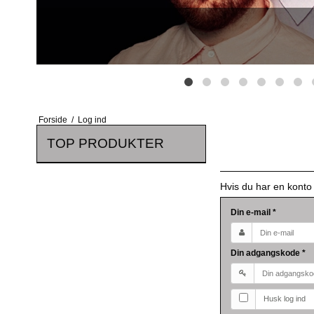
Forside
/
Log ind
TOP PRODUKTER
Hvis du har en konto
Din e-mail
*
Din adgangskode
*
Husk log ind