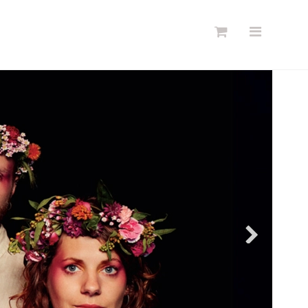
Søg
Forside
Links
Info
Shop
Blog
DKK
Dansk