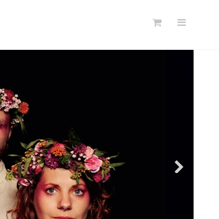
Søg
Forside
Links
Info
Shop
Blog
DKK
Dansk