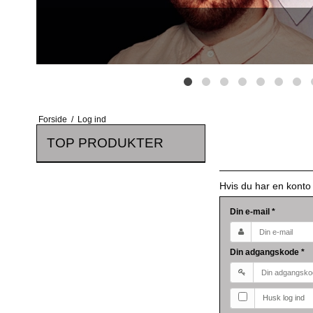
Forside
/
Log ind
TOP PRODUKTER
Hvis du har en konto
Din e-mail
*
Din adgangskode
*
Husk log ind