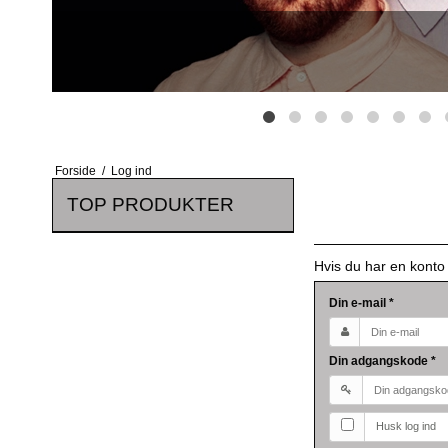
Forside
/
Log ind
TOP PRODUKTER
Hvis du har en konto
Din e-mail
*
Din adgangskode
*
Husk log ind