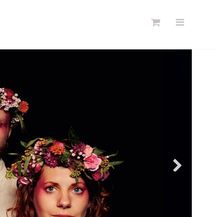
Søg
Forside
Links
Info
Shop
Blog
DKK
Dansk