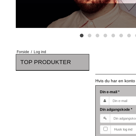
Forside
/
Log ind
TOP PRODUKTER
Hvis du har en konto
Din e-mail
*
Din adgangskode
*
Husk log ind