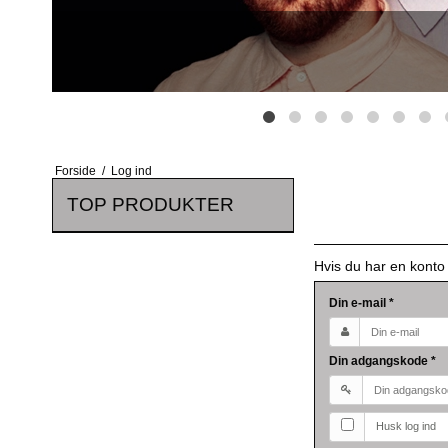
Forside
/
Log ind
TOP PRODUKTER
Hvis du har en konto
Din e-mail
*
Din adgangskode
*
Husk log ind