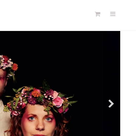
Søg
Forside
Links
Info
Shop
Blog
DKK
Dansk