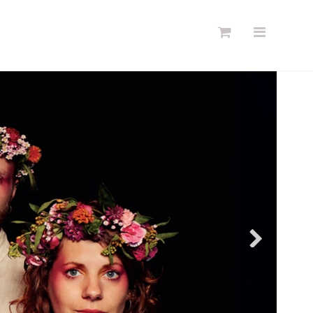
Søg
Forside
Links
Info
Shop
Blog
DKK
Dansk