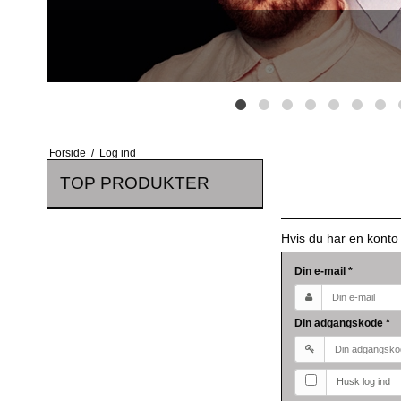
Forside
/
Log ind
TOP PRODUKTER
Hvis du har en konto
Din e-mail
*
Din adgangskode
*
Husk log ind